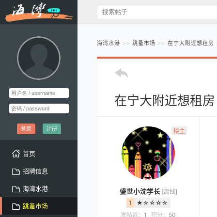
海湾水港
跳蚤市场
在宁大附近想租房 
在宁大附近想租房
登录
注册
楼主
首页
招聘信息
海湾水港
盛世小沈学长
[离线]
1
★☆☆☆☆
跳蚤市场
发帖数：
1
积分：
50