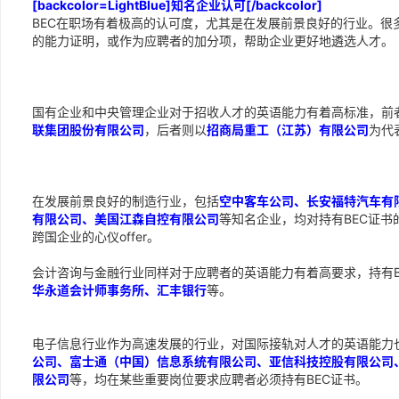
[backcolor=LightBlue]知名企业认可[/backcolor]
BEC在职场有着极高的认可度，尤其是在发展前景良好的行业。很
的能力证明，或作为应聘者的加分项，帮助企业更好地遴选人才。
国有企业和中央管理企业对于招收人才的英语能力有着高标准，前
联集团股份有限公司
，后者则以
招商局重工（江苏）有限公司
为代
在发展前景良好的制造行业，包括
空中客车公司、长安福特汽车有
有限公司、美国江森自控有限公司
等知名企业，均对持有BEC证
跨国企业的心仪offer。
会计咨询与金融行业同样对于应聘者的英语能力有着高要求，持有B
华永道会计师事务所、汇丰银行
等。
电子信息行业作为高速发展的行业，对国际接轨对人才的英语能力
公司、富士通（中国）信息系统有限公司、亚信科技控股有限公司、N
限公司
等，均在某些重要岗位要求应聘者必须持有BEC证书。