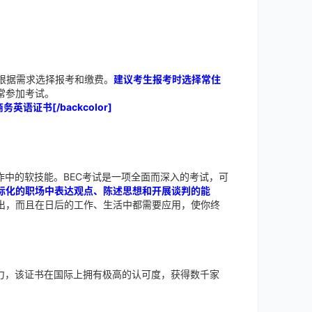
根据需求选择报考和缴费。
建议考生报考时选择常住
常参加考试。
桥商务英语证书[/backcolor]
神器”？[/backcolor]
作中的软技能。BEC考试是一项全面而深入的考试，可
际化的职场中表达观点、陈述思想和开展谈判的能
出，而且在日后的工作、生活中都需要应用，使你终
力，该证书在国际上拥有极高的认可度，获得数千家