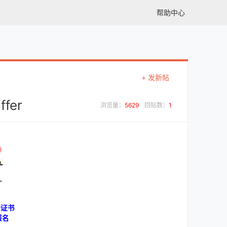
帮助中心
+ 发新帖
fer
浏览量：
5629
回帖数：
1
语证书
报名