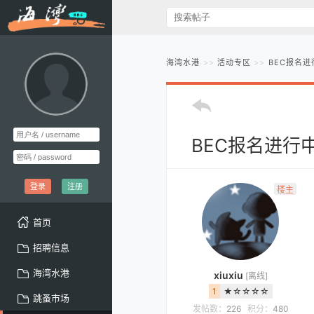
海湾水港
活动专区
BEC报名进
BEC报名进行中
登录
注册
楼主
首页
招聘信息
海湾水港
xiuxiu
[离线]
1
★☆☆☆☆
跳蚤市场
发帖数：
226
积分：
480