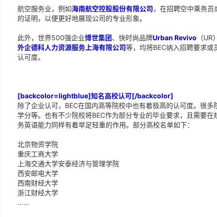
航空服务业，例如
海南航空控股股份有限公司
，在招聘空中乘务员
的证明，以便更好地展现公司的专业形象。
此外，世界500强企业
博世集团
、快时尚品牌
Urban Revivo
（UR
外企德科人力资源服务上海有限公司
等，均将BEC纳入招聘要求或
认可度。
[backcolor=lightblue]知名高校认可[/backcolor]
除了企业认可，BEC在国内高等院校中也有着极高的认可度。很多
学分等。也有不少院校将BEC作为部分专业的毕业要求，且需要在
务英语能力同样有着举足轻重的作用。部分高校名单如下：
北京物资学院
重庆工商大学
上海交通大学安泰经济与管理学院
西安邮电大学
西南财经大学
浙江财经大学
……