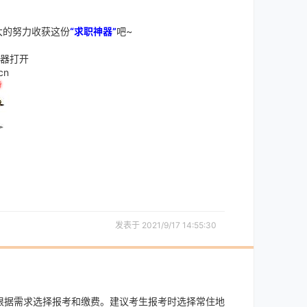
大的努力收获这份
“求职神器”
吧~
器打开
cn
发表于 2021/9/17 14:55:30
要求，根据需求选择报考和缴费。建议考生报考时选择常住地