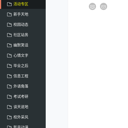
活动专区
新手天地
校园动态
社区站务
幽默笑话
心情文字
毕业之后
信息工程
外语角落
考试考研
谈天说地
校外采风
影音动漫