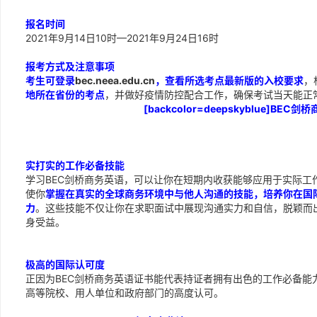
报名时间
2021年9月14日10时—2021年9月24日16时
报考方式及注意事项
考生可登录
bec.neea.edu.cn
，查看所选考点最新版的入校要求
，
地所在省份的考点
，并做好疫情防控配合工作，确保考试当天能正
[backcolor=deepskyblue]BEC剑
[backcolor=blue]为什么被誉为“求职
实打实的工作必备技能
学习BEC剑桥商务英语，可以让你在短期内收获能够应用于实际工
使你
掌握在真实的全球商务环境中与他人沟通的技能，培养你在国
力
。这些技能不仅让你在求职面试中展现沟通实力和自信，脱颖而
身受益。
极高的国际认可度
正因为BEC剑桥商务英语证书能代表持证者拥有出色的工作必备能
高等院校、用人单位和政府部门的高度认可。