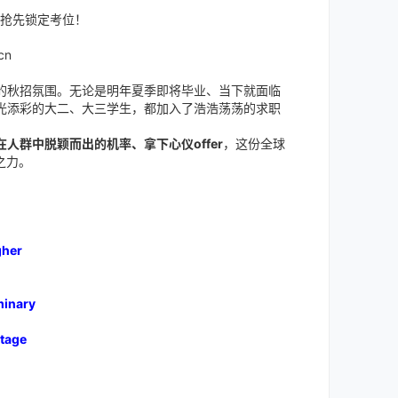
抢先锁定考位！
cn
的秋招氛围。无论是明年夏季即将毕业、当下就面临
光添彩的大二、大三学生，都加入了浩浩荡荡的求职
在人群中脱颖而出的机率、拿下心仪offer
，这份全球
之力。
情
[/backcolor]
gher
minary
tage