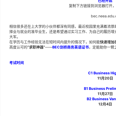
已经开启
复制下方链接到浏览器打开，
bec.neea.edu.
相信很多还在上大学的小伙伴都深有同感，最近校园里充满着浓厚
择业与就业的准毕业生，还是希望通过实习工作、为自己的履历增
大军。
在学历与工作经验无法在短时间内提升的情况下，如何能
快速增加
高度认可的
“求职神器”
——
BEC剑桥商务英语证书
，定能助你一臂
[backcolor=blue]
报考详
考试时间
C1 Business Hi
11月20日
B1 Business Preli
11月27日
B2 Business Van
12月4日