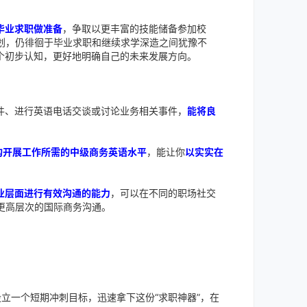
毕业求职做准备
，争取以更丰富的技能储备参加校
划，仍徘徊于毕业求职和继续求学深造之间犹豫不
个初步认知，更好地明确自己的未来发展方向。
短的商务邮件、进行英语电话交谈或讨论业务相关事件，
能将良
构开展工作所需的中级商务英语水平
，能让你
以实实在
业层面进行有效沟通的能力
，可以在不同的职场社交
更高层次的国际商务沟通。
立一个短期冲刺目标，迅速拿下这份“求职神器”，在