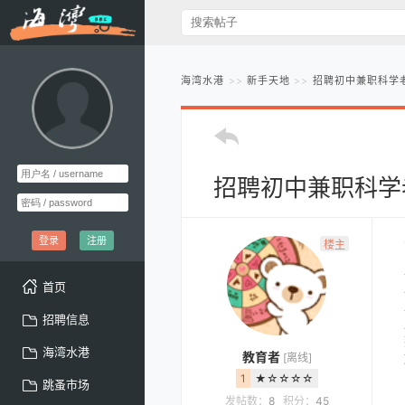
海湾水港
新手天地
招聘初中兼职科学老
招聘初中兼职科学
登录
注册
楼主
首页
招聘信息
海湾水港
教育者
[离线]
1
★☆☆☆☆
跳蚤市场
发帖数：
8
积分：
45