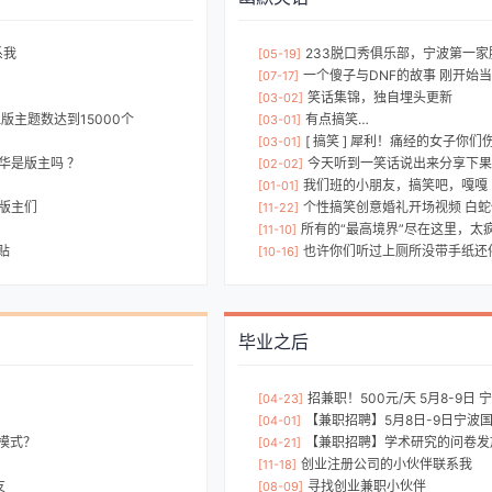
系我
233脱口秀俱乐部，宁波第一
[05-19]
一个傻子与DNF的故事 刚开始当笑话看 
[07-17]
笑话集锦，独自埋头更新
[03-02]
江版主题数达到15000个
有点搞笑…
[03-01]
[ 搞笑 ] 犀利！痛经的女子你们
[03-01]
华是版主吗 ？
今天听到一笑话说出来分享下果然你笑
[02-02]
我们班的小朋友，搞笑吧，嘎嘎
[01-01]
小版主们
个性搞笑创意婚礼开场视频 白蛇
[11-22]
所有的“最高境界”尽在这里，太疯狂了
[11-10]
贴
也许你们听过上厕所没带手纸还停机这个笑话
[10-16]
毕业之后
招兼职！500元/天 5月8-9
[04-23]
【兼职招聘】5月8日-9日宁波国际照明
[04-01]
模式？
【兼职招聘】学术研究的问卷发放，
[04-21]
创业注册公司的小伙伴联系我
[11-18]
友
寻找创业兼职小伙伴
[08-09]