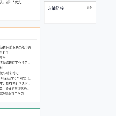
浙江人优先，一天200
友情链接
更多
日 宁波国际照明展高级专员
至11个
师生
建设工作并走访省级媒体
行中
育论坛精彩笔记
深远的10个观念（上篇）
创造时代，引领社会前进的方向！
说好的欢迎优秀人才呢？
I精准赋能孩子学习