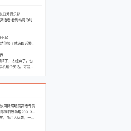
家脱口秀俱乐部
看到结尾的时候 你就会心酸了
伤不起
了就请回话懒的话顶个吧
传
，太经典了，也太搞笑了，嘿
，可是你们不信，于是...
日 宁波国际照明展高级专员
展助理200-300元/天
浙江人优先，一天200