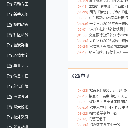
波士顿科学心脏介入事业部
[04-27]
活动专区
2026年春季厦门企业面向
[04-15]
因为「相信」，所以「看见」｜国泰海通
[03-23]
新手天地
广东移动2026春季校园
[03-19]
平安人寿2026年春季校
[03-06]
校园动态
“禾”创未来 “城”就梦想 │ 禾
[03-01]
社区站务
交通银行浙江省分行202
[10-08]
大连银行2026届秋季校
[09-25]
幽默笑话
富冶集团有限公司2026
[09-24]
以中为始，同行未来！——中国银
[09-18]
心情文字
毕业之后
跳蚤市场
信息工程
外语角落
招兼职！500元/天 5月
[04-23]
考试考研
招兼职：展会助理500元
[04-10]
5月8日-9日宁波国际照明展
[03-31]
谈天说地
招美术老师 国画老师 书
[02-03]
招聘数学老师一名
[09-22]
校外采风
托管班老师
[07-18]
招聘数学系学生一名
[06-25]
影音动漫