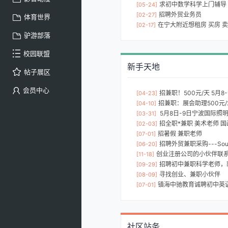
求初中数学科学上门辅导
[05-24]
招聘外贸业务员
[02-27]
体育世界
在宁大附近想租房 买房 卖房
[02-17]
驴游部落
校园联盟
新手天地
帖子展区
会员中心
招兼职！500元/天 5月
[04-23]
招兼职：展会助理500元
[04-10]
5月8日-9日宁波国际照明
[03-31]
招全职*兼职 美术老师 国
[02-03]
招暑假 兼职老师
[07-01]
招聘外贸兼职采购---Sourc
[06-20]
创业注册公司的小伙伴联
[11-18]
招聘初中兼职科学老师，薪
[09-29]
寻找创业、兼职小伙伴
[08-09]
镇海中驰教育诚聘初中英语、语文
[07-01]
社区站务