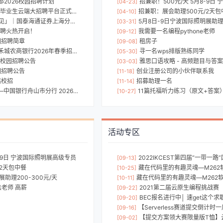
2026校园招聘计划
招兼职！500元/天 5月8-9
[04-23]
毕业生云端大招聘平台正式上线
招兼职：展会助理500元/2天包
[04-10]
证券上海分公司2026管培生组队ING
5月8日-9日宁波国际照明展助理2
[03-31]
招聘火热开启！
我需要一名编程pythone老师
[09-12]
园招聘简章
租房子
[09-08]
城农商银行2026年春季招聘正式启动！
寻一名wps排版熟练同学
[05-30]
6校园招聘公告
雅思口语攻略 - 高频题目与答
[03-03]
园招聘公告
创业注册公司的小伙伴联系我
[11-18]
届校招
招募助理一名
[11-14]
行舟山市分行 2026年校园招聘公告
11篇托福听力练习（原文+答案
[10-27]
活动专区
8-9日 宁波国际照明展高级专员
2022IKCEST第四届“一带一
[09-13]
/2天包中餐
藏在代码里的有趣灵魂—M262软
[10-25]
助理200-300元/天
藏在代码里的有趣灵魂—M262
[10-11]
法老师 高薪
2021第二届云原生编程挑战赛
[09-22]
BEC报名进行中│ 速get这个求职神
[09-20]
【Serverless赛道提交倒计
[09-16]
【提交方案领大赛限量版T恤】云原生编程挑战赛--Serv
[09-02]