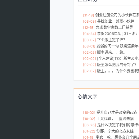
创业注册公司的小伙伴联
[11-18]
寻找创业、兼职小伙伴
[08-09]
急求数学家教上门辅导
[12-15]
恭贺2006年3月31日浙
[04-24]
下个版主定了谁？
[03-02]
弱弱的问一句 妖娆渲染年
[03-01]
版主进来。。急。
[02-02]
[个人建议]TO：版主及
[02-02]
版主怎么把我的号封了？
[02-02]
版主。。。为什么要删我
[02-02]
心情文字
提升自己才是改变的起点
[10-02]
上兵伐谋，上医治未病
[10-02]
是什么决定了我们的思维
[06-26]
你那，宁大的北方女娃
[01-22]
宅女一枚，想多交几个朋
[01-19]