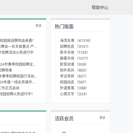
帮助中心
热门版面
更多
座椅校园挑战赛热血来袭！
海湾水港 （41316）
【xiuxiu】“合肥请您来”2024招才引智云聘会—长丰县重点 产业链专场
招聘信息 （3101）
进人才招聘活动火热进行中
新手天地 （1155）
跳蚤市场 （1071）
【vain】毕业有解 极石撒野 极石汽车2024年春季校园招聘全面启动
影音动漫 （936）
园招聘简章
校外采风 （663）
【vain】新兴向“蓉”！天府软件园2024年春季招聘校园行活动盛大启幕！
考试考研 （627）
【vain】广东省烟草专卖局（公司） 2024年度一线业务操作岗位招聘公告
校园动态 （567）
智工作正式启动
外语角落 （388）
季校园招聘火热进行中！
心情文字 （324）
活跃会员
更多