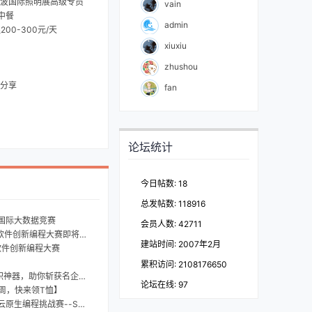
日 宁波国际照明展高级专员
vain
中餐
admin
00-300元/天
xiuxiu
zhushou
案分享
fan
）
论坛统计
今日帖数: 18
总发帖数: 118916
路”国际大数据竞赛
会员人数: 42711
件创新编程大赛即将截止
建站时间: 2007年2月
软件创新编程大赛
累积访问: 2108176650
器，助你斩获名企offer
论坛在线:
97
时一周，快来领T恤】
erless创新应用赛邀您提交方案...