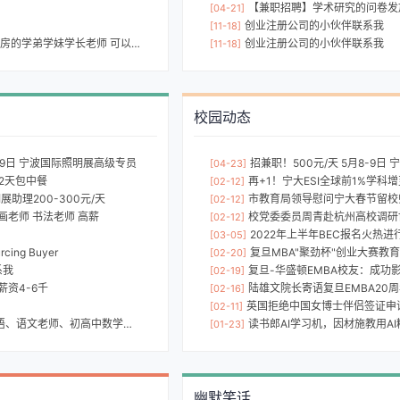
【兼职招聘】学术研究的问卷发放，
[04-21]
创业注册公司的小伙伴联系我
[11-18]
的学弟学妹学长老师 可以联系我！
创业注册公司的小伙伴联系我
[11-18]
校园动态
8-9日 宁波国际照明展高级专员
招兼职！500元/天 5月8-9
[04-23]
/2天包中餐
再+1！宁大ESI全球前1%学科增
[02-12]
展助理200-300元/天
市教育局领导慰问宁大春节留校
[02-12]
画老师 书法老师 高薪
校党委委员周青赴杭州高校调研博物馆
[02-12]
2022年上半年BEC报名火热进
[03-05]
ing Buyer
复旦MBA"聚劲杯"创业大赛教
[02-20]
系我
复旦-华盛顿EMBA校友：成功影响
[02-19]
资4-6千
陆雄文院长寄语复旦EMBA20周年：期待你们
[02-16]
英国拒绝中国女博士伴侣签证申请，
[02-11]
老师、初高中数学、物理、化学。
读书郎AI学习机，因材施教用A
[01-23]
幽默笑话