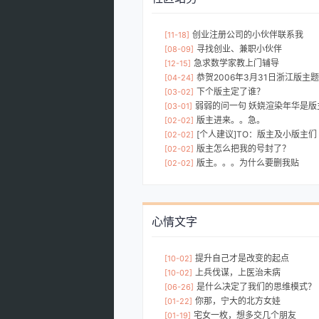
创业注册公司的小伙伴联系我
[11-18]
寻找创业、兼职小伙伴
[08-09]
急求数学家教上门辅导
[12-15]
恭贺2006年3月31日浙江版主题
[04-24]
下个版主定了谁？
[03-02]
弱弱的问一句 妖娆渲染年华是版
[03-01]
版主进来。。急。
[02-02]
[个人建议]TO：版主及小版主们
[02-02]
版主怎么把我的号封了？
[02-02]
版主。。。为什么要删我贴
[02-02]
心情文字
提升自己才是改变的起点
[10-02]
上兵伐谋，上医治未病
[10-02]
是什么决定了我们的思维模式？
[06-26]
你那，宁大的北方女娃
[01-22]
宅女一枚，想多交几个朋友
[01-19]