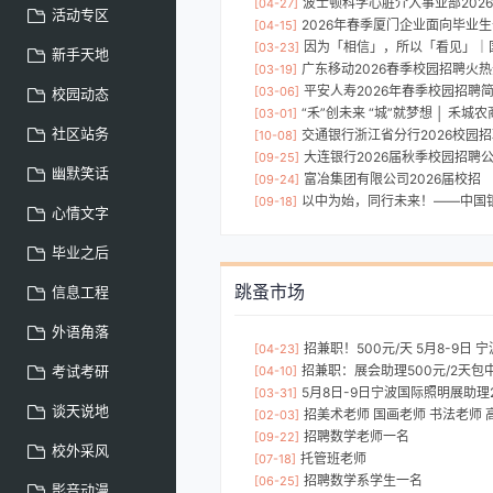
波士顿科学心脏介入事业部202
[04-27]
活动专区
2026年春季厦门企业面向毕业生
[04-15]
因为「相信」，所以「看见」｜国泰海通证券上海分
[03-23]
新手天地
广东移动2026春季校园招聘火
[03-19]
平安人寿2026年春季校园招聘
[03-06]
校园动态
“禾”创未来 “城”就梦想 │ 禾城农商银行
[03-01]
社区站务
交通银行浙江省分行2026校园
[10-08]
大连银行2026届秋季校园招聘
[09-25]
幽默笑话
富冶集团有限公司2026届校招
[09-24]
以中为始，同行未来！——中国银行舟山市分
[09-18]
心情文字
毕业之后
跳蚤市场
信息工程
外语角落
招兼职！500元/天 5月8-9日
[04-23]
考试考研
招兼职：展会助理500元/2天包
[04-10]
5月8日-9日宁波国际照明展助理2
[03-31]
谈天说地
招美术老师 国画老师 书法老师 
[02-03]
招聘数学老师一名
[09-22]
校外采风
托管班老师
[07-18]
招聘数学系学生一名
[06-25]
影音动漫