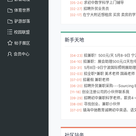
求初中数学科学上门辅导
[05-24]
招聘外贸业务员
[02-27]
体育世界
在宁大附近想租房 买房 卖房的学弟学
[02-17]
驴游部落
校园联盟
新手天地
帖子展区
会员中心
招兼职！500元/天 5月8-9日
[04-23]
招兼职：展会助理500元/2天包
[04-10]
5月8日-9日宁波国际照明展助理2
[03-31]
招全职*兼职 美术老师 国画老师
[02-03]
招暑假 兼职老师
[07-01]
招聘外贸兼职采购---Sourcing B
[06-20]
创业注册公司的小伙伴联系我
[11-18]
招聘初中兼职科学老师，薪资4-
[09-29]
寻找创业、兼职小伙伴
[08-09]
镇海中驰教育诚聘初中英语、语文老师、初
[07-01]
社区站务